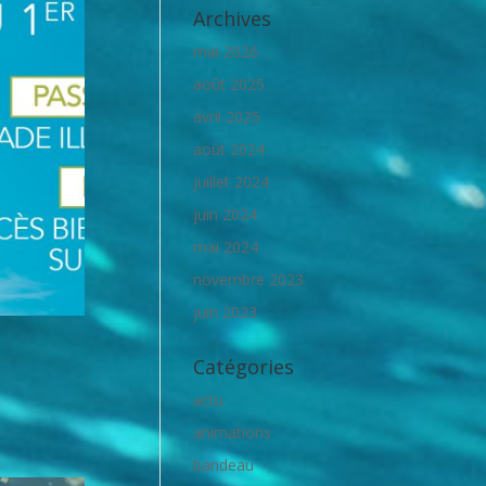
Archives
mai 2026
août 2025
avril 2025
août 2024
juillet 2024
juin 2024
mai 2024
novembre 2023
juin 2023
Catégories
actu
animations
bandeau