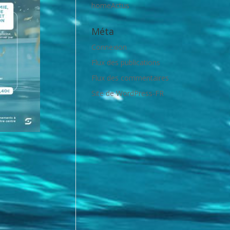
homeActus
Méta
Connexion
Flux des publications
Flux des commentaires
Site de WordPress-FR