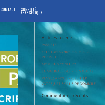
CONTACT
SOBRIÉTÉ
ÉNERGÉTIQUE
Articles récents
PASS ÉTÉ
FÊTE TON ANNIVERSAIRE À LA
PISCINE !
MOMENTS CONFLU’O
LA MATINALE DES P’TITS BOUTS
PENSEZ À NOUS PRÉSENTER
VOTRE JUSTIFICATIF DE DOMICILE
Commentaires récents