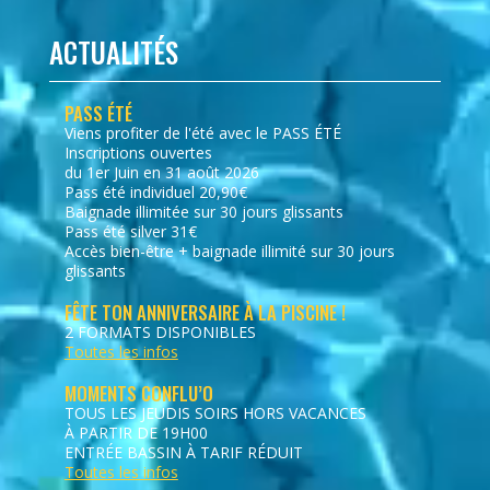
ACTUALITÉS
PASS ÉTÉ
Viens profiter de l'été avec le PASS ÉTÉ
Inscriptions ouvertes
du 1er Juin en 31 août 2026
Pass été individuel 20,90€
Baignade illimitée sur 30 jours glissants
Pass été silver 31€
Accès bien-être + baignade illimité sur 30 jours
glissants
FÊTE TON ANNIVERSAIRE À LA PISCINE !
2 FORMATS DISPONIBLES
Toutes les infos
MOMENTS CONFLU’O
TOUS LES JEUDIS SOIRS HORS VACANCES
À PARTIR DE 19H00
ENTRÉE BASSIN À TARIF RÉDUIT
Toutes les infos