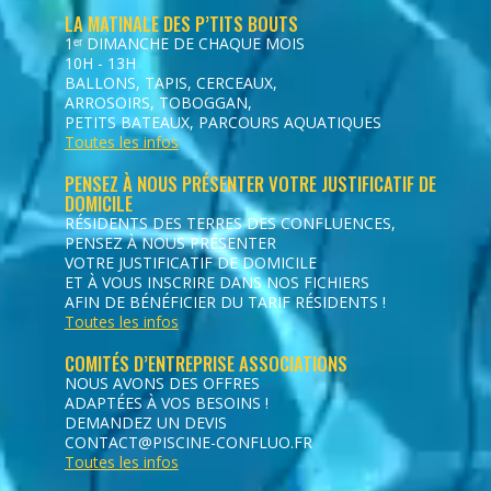
LA MATINALE DES P’TITS BOUTS
1ᵉʳ DIMANCHE DE CHAQUE MOIS
10H - 13H
BALLONS, TAPIS, CERCEAUX,
ARROSOIRS, TOBOGGAN,
PETITS BATEAUX, PARCOURS AQUATIQUES
Toutes les infos
PENSEZ À NOUS PRÉSENTER VOTRE JUSTIFICATIF DE
DOMICILE
RÉSIDENTS DES TERRES DES CONFLUENCES,
PENSEZ À NOUS PRÉSENTER
VOTRE JUSTIFICATIF DE DOMICILE
ET À VOUS INSCRIRE DANS NOS FICHIERS
AFIN DE BÉNÉFICIER DU TARIF RÉSIDENTS !
Toutes les infos
COMITÉS D’ENTREPRISE ASSOCIATIONS
NOUS AVONS DES OFFRES
ADAPTÉES À VOS BESOINS !
DEMANDEZ UN DEVIS
CONTACT@PISCINE-CONFLUO.FR
Toutes les infos