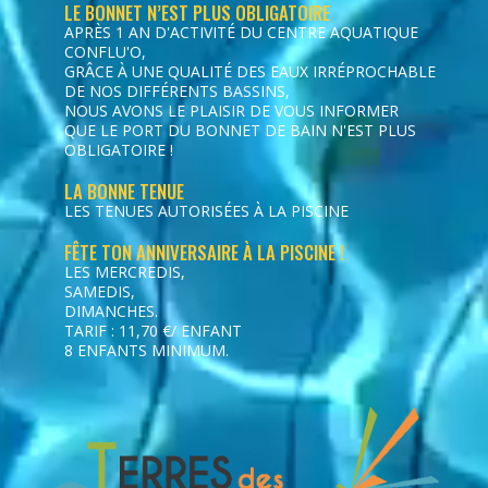
LE BONNET N’EST PLUS OBLIGATOIRE
APRÈS 1 AN D'ACTIVITÉ DU CENTRE AQUATIQUE
CONFLU'O,
GRÂCE À UNE QUALITÉ DES EAUX IRRÉPROCHABLE
DE NOS DIFFÉRENTS BASSINS,
NOUS AVONS LE PLAISIR DE VOUS INFORMER
QUE LE PORT DU BONNET DE BAIN N'EST PLUS
OBLIGATOIRE !
LA BONNE TENUE
LES TENUES AUTORISÉES À LA PISCINE
FÊTE TON ANNIVERSAIRE À LA PISCINE !
LES MERCREDIS,
SAMEDIS,
DIMANCHES.
TARIF : 11,70 €/ ENFANT
8 ENFANTS MINIMUM.